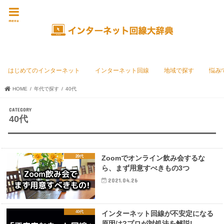
menu
はじめてのインターネット
インターネット回線
地域で探す
悩み
HOME
年代で探す
40代
40代
20代
Zoomでオンライン飲み会するな
ら、まず用意すべきもの3つ
2021.04.26
40代
インターネット回線が不安定になる
原因は?プロが対処法を解説!