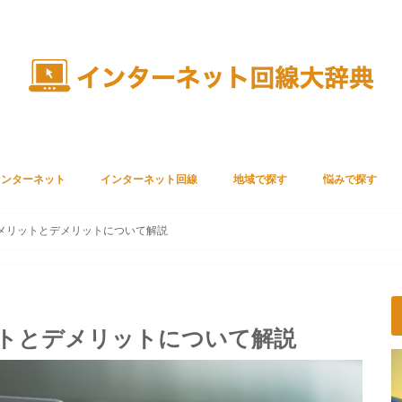
インターネット
インターネット回線
地域で探す
悩みで探す
光回線
モバイル回線
全国
東日本
西日本
海外
すぐ使いたい
違約金が高い
料金が高い
工事を待てない
仕組みがわから
Gのメリットとデメリットについて解説
リットとデメリットについて解説