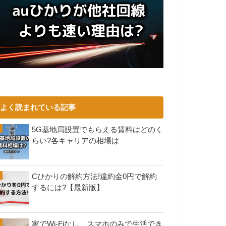
よく読まれている記事
5G基地局設置でもらえる賃料はどのく
らい?各キャリアの相場は
Cひかりの解約方法!違約金0円で解約
するには?【最新版】
家でWi-Fiなし、スマホのみで生活でき