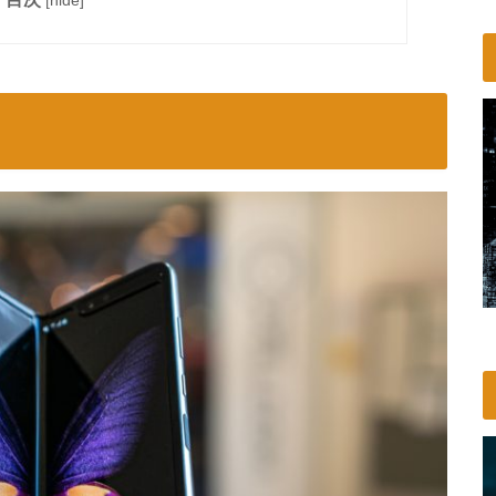
[
hide
]