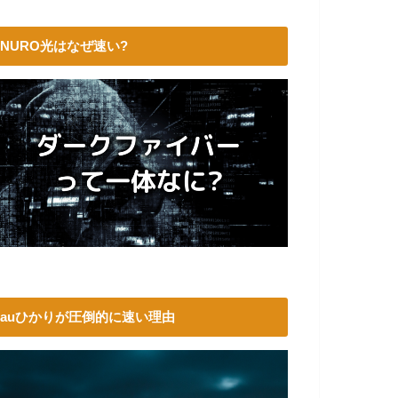
NURO光はなぜ速い?
auひかりが圧倒的に速い理由