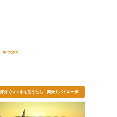
年代で探す
ない
10代
20代
30代
40代
一人暮らし
実家暮らし
海外でスマホを使うなら、楽天モバイル一択!